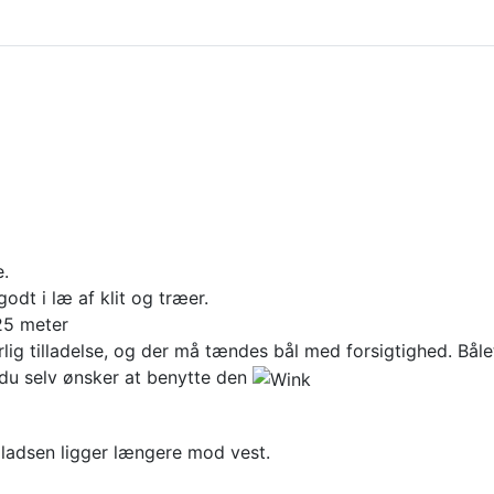
e.
dt i læ af klit og træer.
225 meter
lig tilladelse, og der må tændes bål med forsigtighed. Bål
 du selv ønsker at benytte den
ladsen ligger længere mod vest.