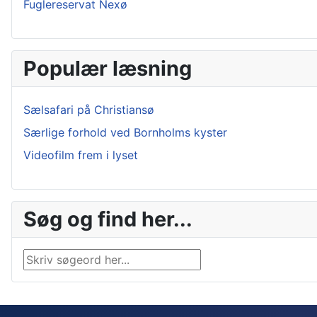
Fuglereservat Nexø
Populær læsning
Sælsafari på Christiansø
Særlige forhold ved Bornholms kyster
Videofilm frem i lyset
Søg og find her...
Søg …