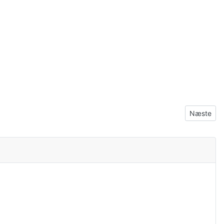
Næste arti
Næste