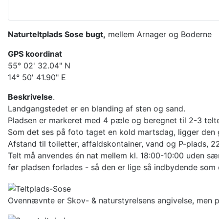
Naturteltplads Sose bugt,
mellem Arnager og Boderne
GPS koordinat
55° 02' 32.04" N
14° 50' 41.90" E
Beskrivelse
.
Landgangstedet er en blanding af sten og sand.
Pladsen er markeret med 4 pæle og beregnet til 2-3 telt
Som det ses på foto taget en kold martsdag, ligger den go
Afstand til toiletter, affaldskontainer, vand og P-plads, 
Telt må anvendes én nat mellem kl. 18:00-10:00 uden sær
før pladsen forlades - så den er lige så indbydende som
Ovennævnte er Skov- & naturstyrelsens angivelse, men p