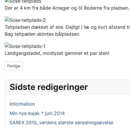
Der er 4 km fra både Arnager og til Boderne fra pladsen.
Teltpladsen dækket af sne. Dejligt i læ og kort afstand til 
Bag teltpælen skimtes bålpladsen.
Landgangstedet, modlyset gemmer et par sten!
Forrige artikel: Fuglereservat Nexø
Forrige
Sidste redigeringer
Information
Min nye kajak * juni 2014
SAREX 2015, verdens største søredningsøvelse