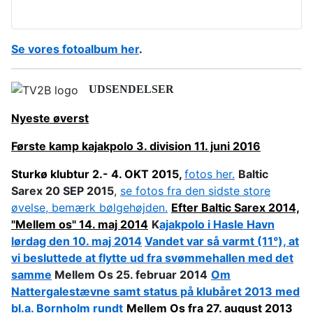
Se vores fotoalbum her
.
UDSENDELSER
Nyeste
øverst
Første kamp kajakpolo 3. division 11. juni 2016
Sturkø klubtur 2.- 4. OKT 2015,
fotos her.
Baltic
Sarex 20 SEP 2015
,
se fotos fra den sidste store
øvelse, bemærk bølgehøjden.
Efter Baltic Sarex 2014,
"Mellem os" 14. maj 2014
K
ajakpolo i Hasle Havn
lørdag den 10. maj 2014
Vandet var så varmt (11°), at
vi besluttede at flytte ud fra svømmehallen med det
samme
Mellem Os 25. februar 2014
Om
Nattergalestævne samt status på klubåret 2013 med
bl.a. Bornholm rundt
Mellem Os fra 27. august 2013