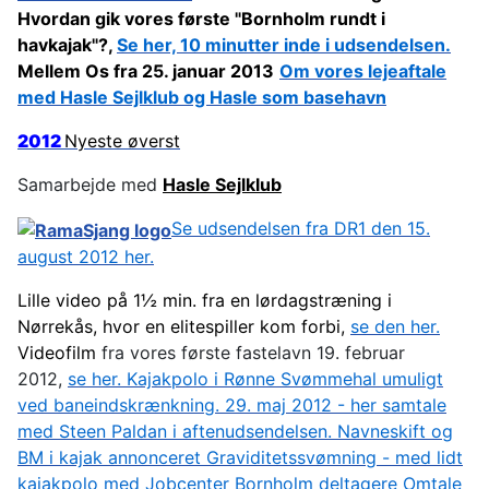
Hvordan gik vores første "Bornholm rundt i
havkajak"?,
Se her, 10 minutter inde i udsendelsen.
Mellem Os fra 25. januar 2013
Om vores lejeaftale
med Hasle Sejlklub og Hasle som basehavn
2012
Nyeste øverst
Samarbejde med
Hasle Sejlklub
Se udsendelsen fra DR1 den 15.
august 2012 her.
Lille video på 1½ min. fra en lørdagstræning i
Nørrekås, hvor en elitespiller kom forbi,
se den her
.
Videofilm
fra vores første fastelavn 19. februar
2012,
se her.
Kajakpolo i Rønne Svømmehal umuligt
ved baneindskrænkning. 29. maj 2012
- her samtale
med Steen Paldan i aftenudsendelsen.
Navneskift og
BM i kajak annonceret
Graviditetssvømning - med lidt
kajakpolo med Jobcenter Bornholm deltagere
Omtale