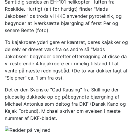
Samtidig sendes en EH-101 helikopter i luften fra
Roskilde. Hurtigt (alt for hurtigt) finder "Mads
Jakobsen" os trods vi IKKE anvender pyroteknik, og
begynder at iværksætte bjærgning af først Per og
senere Bente (foto).
To kajakroere yderligere er kæntret, deres kajakker og
de selv er drevet væk fra os andre så "Mads
Jakobsen" begynder derefter eftersøgning af disse da
vi resterende 4 kajakroere er i rimelig tilstand til at
vente på næste redningsbåd. (De to var dukker lagt af
"Sleipner" ca. 1 sm fra os).
Det er den Svenske "Gad Rausing" fra Skillinge der
pludselig dukkede op og påbegyndte bjærgning af
Michael Antonius som deltog fra DKF (Dansk Kano og
Kajak Forbund). Michael skriver om øvelsen i næste
nummer af DKF-bladet.