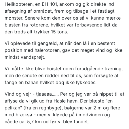
Helikopteren, en EH-101, ankom og gik direkte ind i
afsøgning af området, frem og tilbage i et fastlagt
mønster. Senere kom den over os så vi kunne mærke
blasten fra rotorene, hvilket var forbavsende lidt da
den trods alt trykker 15 tons.
Vi oplevede til gengæld, at når den lå i en bestemt
position med halerotoren, gav det meget vind og ikke
mindst vandsprøjt.
Vi måtte ikke blive hoistet uden forudgående træning,
men de sendte en redder ned til os, som forsøgte at
fange en banan hvilket dog ikke lykkedes.
Vind og vejr - tjaaaaa...... Per og jeg var på nippet til at
aflyse da vi gik ud fra Hasle havn. Der blæste "en
pelikan" (fra en regnbyge), bølgerne var 2 m og flere
med bræksø - men vi kløede på i modvinden og
nåede ca. 5,7 km ud før vi blev fundet.