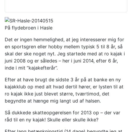
På flydebroen i Hasle
Det er ingen hemmelighed, at jeg interesserer mig for
en sportsgren eller hobby mellem typisk 5 til 8 år, så
skal der ske noget nyt. Jeg startede med at ro kajak i
juni 2008 og er således – her i juni 2014, efter 6 år,
inde i mit ”kajakefterår”.
Efter at have brugt de sidste 3 år på at banke en ny
kajakklub op med alt hvad dertil hører, er lysten til at
ro kajak ikke just blevet større, tværtimod, det
begyndte at hænge mig langt ud af halsen.
Så dukkede skatteopgørelsen for 2013 op – der var
råd til en ny kajak! Skulle eller skulle ikke?
Efter lang betænkningstid (14 dage) begyndte jeg at