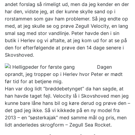
andet forslag så rimeligt ud, men da jeg kender en der
har den, vidste jeg, at der kunne skylle sand op i
rorstammen som gav ham problemer. Så jeg endte op
med, at jeg skulle se og prøve Zegull Velocity, en lang
smal sag med stor vandlinje. Peter havde den i sin
butik i Herlev og vi aftalte, at jeg kom ud for at se på
den for efterfølgende at prøve den 14 dage senere i
Skovshoved.
Dagen
oprandt, jeg tropper op i Herlev hvor Peter er mødt
før tid for at betjene mig.
Han var dog lidt ”brøddebetynget” da han sagde, at
han havde taget fejl. Velocity lå i Skovshoved men jeg
kunne bare låne hans bil og køre derud og prøve den –
det gad jeg ikke. Så vi kikkede på en ny model fra
2013 – en ”søsterkajak” med samme mål og pris, men
lidt anderledes skrogform – Zegull Sea Rocket.