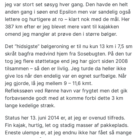
jeg var stort set søsyg hver gang. Den havde en helt
anden gang i søen end Epsilon men var sandelig også
lettere og hurtigere at ro – klart nok med de mål. Her
387 km efter er jeg blevet mere vant til kajakken
omend jeg mangler at prøve den i større bølger.
Det ”hidsigste” bølgeroning er til nu kun 13 km i 7,5 sm
skråt bagfra medvind hjem fra Sosebugten. På den tur
tog jeg flere støttetage end jeg har gjort siden 2008
tilsammen – så den er livlig. Jeg turde da heller ikke
give los når den endelig var en egnet surfbølge. Når
jeg gjorde, lå jeg mellem 9 – 11,6 kmt.
Reflekssøen ved Rønne havn var frygtet men det gik
forbavsende godt med at komme forbi dette 3 km
lange kedelige stræk.
Status her 13. juni 2014 er, at jeg er ovenud tilfreds.
Fin kajak, hurtig, let og stadig masser af pakkeplads.
Eneste ulempe er, at jeg endnu ikke har fået så mange