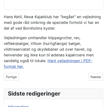
Hans Ketil, Nexø Kajakklub har "begået" en vejledning
med gode råd omkring de specielle forhold vi har en
del af ved Bornholms kyster.
Vejledningen omhandler klippegrotter, rev,
reflleksbølger, Villum (hurtigfærge) bølger,
vildtreservatet og skydebaner ud over havet, og
henvender sig ikke kun til ødenøs kajakroere men
sandelig også til lokale.
Hent vejledningen i PDF-
format her.
Forrige artikel: Sælsafari på Christiansø
Næste arti
Forrige
Næste
Sidste redigeringer
Information