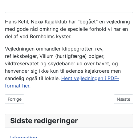
Hans Ketil, Nexø Kajakklub har "begået" en vejledning
med gode råd omkring de specielle forhold vi har en
del af ved Bornholms kyster.
Vejledningen omhandler klippegrotter, rev,
reflleksbølger, Villum (hurtigfærge) bølger,
vildtreservatet og skydebaner ud over havet, og
henvender sig ikke kun til ødenøs kajakroere men
sandelig også til lokale.
Hent vejledningen i PDF-
format her.
Forrige artikel: Sælsafari på Christiansø
Næste arti
Forrige
Næste
Sidste redigeringer
Information