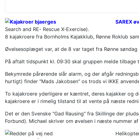
SAREX øv
Search and RE- Rescue X-Exercise).
8 kajakroere fra Bornholms Kajakklub, Rønne Roklub sam
Øvelsesoplæget var, at de 8 var taget fra Rønne søndag 
På aftalt tidspunkt kl. 09:30 skal gruppen melde tilbage t
Bekymrede pårørende slår alarm, og der afgår redningsbåd
hurtigt) finder "Mads Jakobsen" os trods vi IKKE anvend
To kajakroere yderligere er kæntret, deres kajakker og 
kajakroere er i rimelig tilstand til at vente på næste redn
Det er den Svenske "Gad Rausing" fra Skillinge der plu
Forbund). Michael skriver om øvelsen i næste nummer af
Helikopte