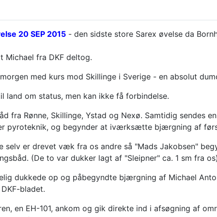
else 20 SEP 2015
- den sidste store Sarex øvelse da Bornh
t Michael fra DKF deltog.
morgen med kurs mod Skillinge i Sverige - en absolut dumdr
il land om status, men kan ikke få forbindelse.
 fra Rønne, Skillinge, Ystad og Nexø. Samtidig sendes en EH
er pyroteknik, og begynder at iværksætte bjærgning af førs
de selv er drevet væk fra os andre så "Mads Jakobsen" begy
ingsbåd. (De to var dukker lagt af "Sleipner" ca. 1 sm fra os)
dselig dukkede op og påbegyndte bjærgning af Michael Ant
 DKF-bladet.
ren, en EH-101, ankom og gik direkte ind i afsøgning af omr