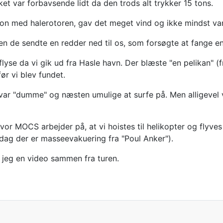
et var forbavsende lidt da den trods alt trykker 15 tons.
tion med halerotoren, gav det meget vind og ikke mindst va
en de sendte en redder ned til os, som forsøgte at fange e
at aflyse da vi gik ud fra Hasle havn. Der blæste "en pelika
r vi blev fundet.
var "dumme" og næsten umulige at surfe på. Men alligevel v
MOCS arbejder på, at vi hoistes til helikopter og flyves til
ag der er masseevakuering fra "Poul Anker").
er jeg en video sammen fra turen.