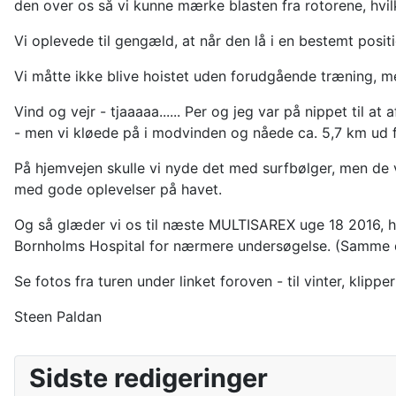
den over os så vi kunne mærke blasten fra rotorene, hvilk
Vi oplevede til gengæld, at når den lå i en bestemt posi
Vi måtte ikke blive hoistet uden forudgående træning, m
Vind og vejr - tjaaaaa...... Per og jeg var på nippet til 
- men vi kløede på i modvinden og nåede ca. 5,7 km ud fø
På hjemvejen skulle vi nyde det med surfbølger, men de 
med gode oplevelser på havet.
Og så glæder vi os til næste MULTISAREX uge 18 2016, hvor 
Bornholms Hospital for nærmere undersøgelse. (Samme d
Se fotos fra turen under linket foroven - til vinter, klipp
Steen Paldan
Sidste redigeringer