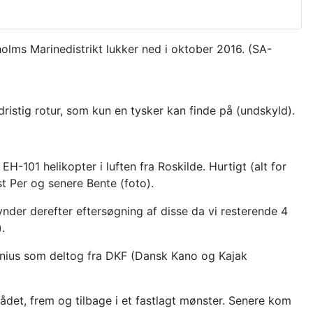
olms Marinedistrikt lukker ned i oktober 2016. (SA-
istig rotur, som kun en tysker kan finde på (undskyld).
-101 helikopter i luften fra Roskilde. Hurtigt (alt for
t Per og senere Bente (foto).
nder derefter eftersøgning af disse da vi resterende 4
.
onius som deltog fra DKF (Dansk Kano og Kajak
ådet, frem og tilbage i et fastlagt mønster. Senere kom