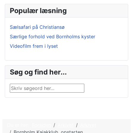
Populær læsning
Sælsafari på Christiansø
Særlige forhold ved Bornholms kyster
Videofilm frem i lyset
Søg og find her...
Søg …
Du er her:
Forsiden
Arkivet
Arkivet
Bornholm Kajakklub, opstarten