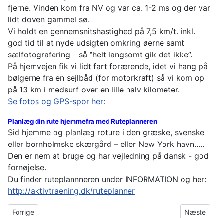
fjerne. Vinden kom fra NV og var ca. 1-2 ms og der var
lidt doven gammel sø.
Vi holdt en gennemsnitshastighed på 7,5 km/t. inkl.
god tid til at nyde udsigten omkring øerne samt
sælfotografering – så ”helt langsomt gik det ikke”.
På hjemvejen fik vi lidt fart forærende, idet vi hang på
bølgerne fra en sejlbåd (for motorkraft) så vi kom op
på 13 km i medsurf over en lille halv kilometer.
Se fotos og GPS-spor her:
Planlæg din rute hjemmefra med Ruteplanneren
Sid hjemme og planlæg roture i den græske, svenske
eller bornholmske skærgård – eller New York havn…..
Den er nem at bruge og har vejledning på dansk - god
fornøjelse.
Du finder ruteplannneren under INFORMATION og her:
http://aktivtraening.dk/ruteplanner
Forrige artikel: Links
Næste arti
Forrige
Næste